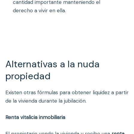
cantidad importante manteniendo el
derecho a vivir en ella.
Alternativas a la nuda
propiedad
Existen
otras
fórmulas
para
obtener
liquidez
a
partir
de
la
vivienda
durante
la
jubilación.
Renta
vitalicia
inmobiliaria
El
propietario
vende
la
vivienda
y
recibe
una
renta